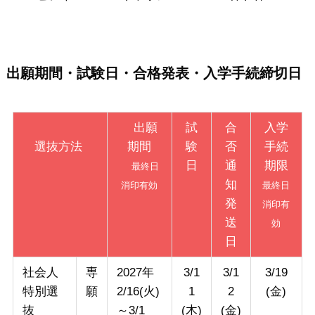
出願期間・試験日・合格発表・入学手続締切日
出願
試
合
入学
選抜方法
期間
験
否
手続
日
通
期限
最終日
知
消印有効
最終日
発
消印有
送
効
日
社会人
専
2027年
3/1
3/1
3/19
特別選
願
2/16(火)
1
2
(金)
抜
～3/1
(木)
(金)