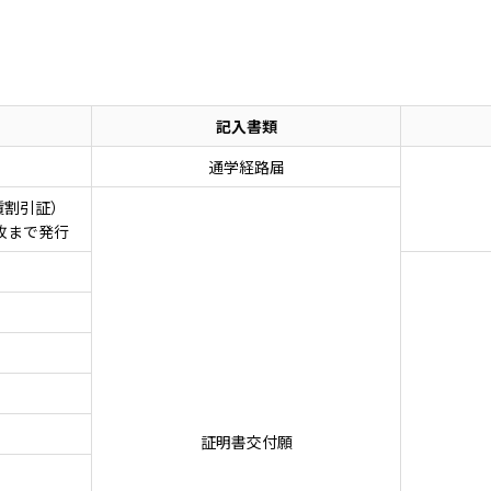
記入書類
通学経路届
賃割引証）
枚まで発行
証明書交付願