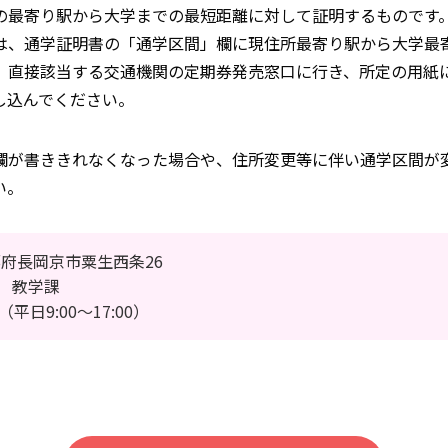
の最寄り駅から大学までの最短距離に対して証明するものです
は、通学証明書の「通学区間」欄に現住所最寄り駅から大学最
、直接該当する交通機関の定期券発売窓口に行き、所定の用紙
し込んでください。
欄が書ききれなくなった場合や、住所変更等に伴い通学区間が
い。
京都府長岡京市粟生西条26
 教学課
23（平日9:00〜17:00）