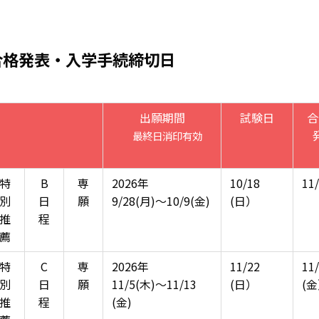
合格発表・入学手続締切日
出願期間
試験日
合
最終日消印有効
特
B
専
2026年
10/18
11
別
日
願
9/28(月)～10/9(金)
(日）
推
程
薦
特
C
専
2026年
11/22
11
別
日
願
11/5(木)～11/13
(日）
(
推
程
(金)