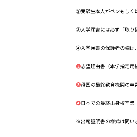
②受験生本人がペンもしく
③入学願書には必ず「取り
④入学願書の保護者の欄は
❷
志望理由書（本学指定用
❸
母国の最終教育機関の卒
❹
日本での最終出身校卒業
※出席証明書の様式は問い