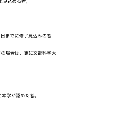
上見込める者）
31日までに修了見込みの者
課程の場合は、更に文部科学大
と本学が認めた者。