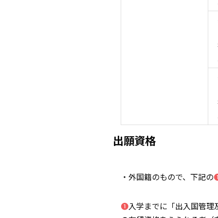
出願資格
・外国籍のもので、下記の
❶
入学までに「出入国管理