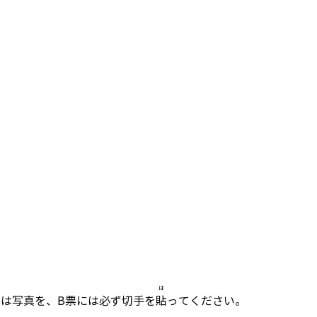
は
には写真を、B票には必ず切手を
貼
ってください。