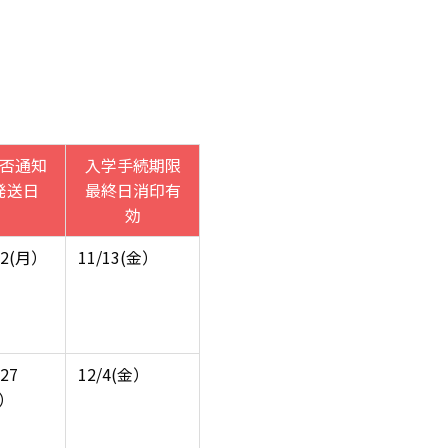
否通知
入学手続期限
発送日
最終日消印有
効
/2(月）
11/13(金）
/27
12/4(金）
金）