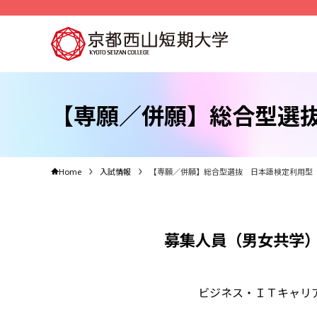
【専願／併願】総合型選
Home
入試情報
【専願／併願】総合型選抜 日本語検定利用型
募集人員（男女共学
ビジネス・ＩＴキャリア