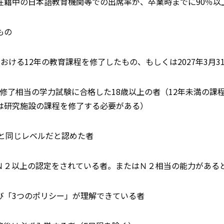
在籍中の日本語教育機関等での出席率が、卒業時までに90％以
もの
における12年の教育課程を修了したもの、もしくは2027年3月
課程修了相当の学力試験に合格した18歳以上の者（12年未満の
は研究施設の課程を修了する必要がある）
(2)と同じレベルだと認めた者
Ｎ２以上の認定をされている者。またはＮ２相当の能力がある
び「3つのポリシー」が理解できている者