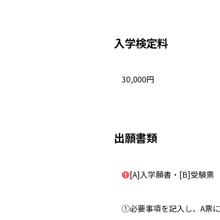
入学検定料
30,000円
出願書類
❶
[A]入学願書・[B]受験票
①必要事項を記入し、A票