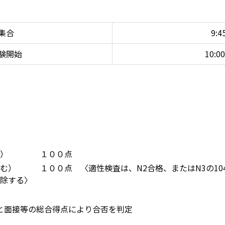
集合
9:4
験開始
10:0
由書） １００点
） １００点 〈適性検査は、N2合格、またはN3の104点以
除する〉
面接等の総合得点により合否を判定