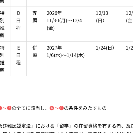
薦
特
D
専
2026年
12/13
12
別
日
願
11/30(月)～12/4
(日）
(
推
程
(金)
薦
特
E
併
2027年
1/24(日）
1/
別
日
願
1/6(水)～1/14(木)
推
程
薦
❶～❸
の全てに該当し、
❹～
❻
の条件をみたすもの
及び難民認定法」における「留学」の在留資格を有する者、及