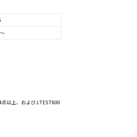
5
0～
上、およびJ.TEST600